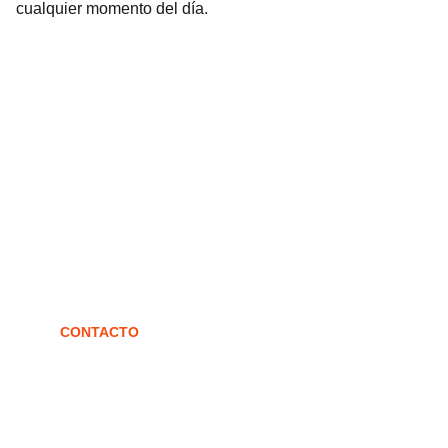
cualquier momento del día.
Confites
Fábrica de confites artesanales en Arequito.
CONTACTO
confites@grabich.com.ar
3464-470535
Av. de Mayo 962 (sobre ruta 92)