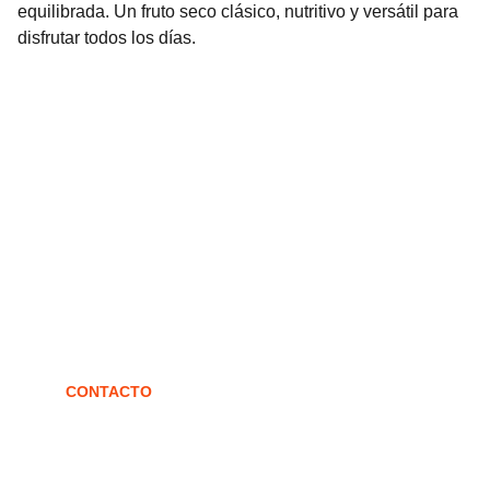
equilibrada. Un fruto seco clásico, nutritivo y versátil para
disfrutar todos los días.
Confites
Fábrica de confites artesanales en Arequito.
CONTACTO
confites@grabich.com.ar
3464-470535