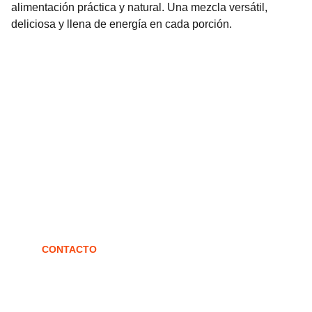
alimentación práctica y natural. Una mezcla versátil,
deliciosa y llena de energía en cada porción.
Confites
Fábrica de confites artesanales en Arequito.
CONTACTO
confites@grabich.com.ar
3464-470535